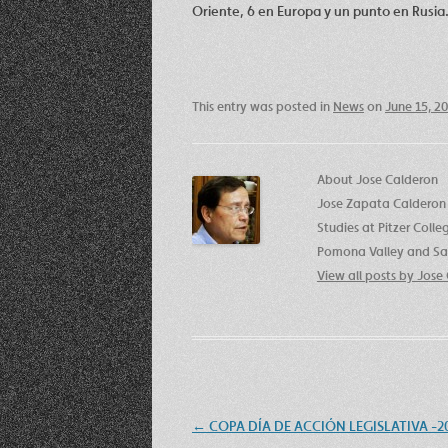
Oriente, 6 en Europa y un punto en Rusia
This entry was posted in
News
on
June 15, 2
About Jose Calderon
Jose Zapata Calderon 
Studies at Pitzer Coll
Pomona Valley and San
View all posts by Jos
Post
←
COPA DÍA DE ACCIÓN LEGISLATIVA -2