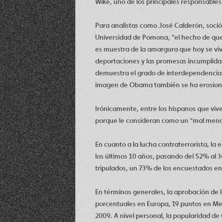
Wike, uno de los principales responsables
Para analistas como José Calderón, sociól
Universidad de Pomona, “el hecho de qu
es muestra de la amargura que hoy se vive
deportaciones y las promesas incumplidas
demuestra el grado de interdependencia 
imagen de Obama también se ha erosiona
Irónicamente, entre los hispanos que viv
porque le consideran como un “mal menor
En cuanto a la lucha contraterrorista, la
los últimos 10 años, pasando del 52% al 3
tripulados, un 73% de los encuestados e
En términos generales, la aprobación de 
porcentuales en Europa, 19 puntos en Med
2009. A nivel personal, la popularidad d