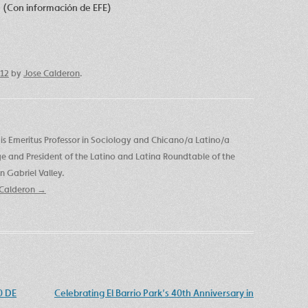
. (Con información de EFE)
012
by
Jose Calderon
.
is Emeritus Professor in Sociology and Chicano/a Latino/a
ege and President of the Latino and Latina Roundtable of the
 Gabriel Valley.
e Calderon
→
0 DE
Celebrating El Barrio Park’s 40th Anniversary in