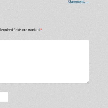
Claremont.
→
Required fields are marked
*