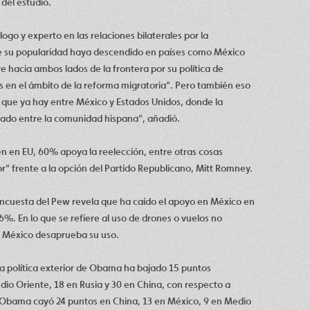
 del estudio.
ogo y experto en las relaciones bilaterales por la
e su popularidad haya descendido en países como México
 hacia ambos lados de la frontera por su política de
 en el ámbito de la reforma migratoria”. Pero también eso
que ya hay entre México y Estados Unidos, donde la
do entre la comunidad hispana”, añadió.
en en EU, 60% apoya la reelección, entre otras cosas
” frente a la opción del Partido Republicano, Mitt Romney.
 encuesta del Pew revela que ha caído el apoyo en México en
6%. En lo que se refiere al uso de drones o vuelos no
n México desaprueba su uso.
la política exterior de Obama ha bajado 15 puntos
io Oriente, 18 en Rusia y 30 en China, con respecto a
e Obama cayó 24 puntos en China, 13 en México, 9 en Medio