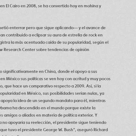
 en El Cairo en 2008, se ha convertido hoy en mohína y
metió enterrar pero que sigue aplicando— y el avance de
contribuido a eclipsar su aura de estrella de rock en
istra la más acentuada caída de su popularidad, según el
ew Research Center sobre tendencias de opinión
 significativamente en China, donde el apoyo a sus
 en México sus políticas se ven hoy con acritud y muy pocos
io, que hace un comparativo respecto a 2009. Así, si la
ularidad en México, sus posibilidades serían nulas, ya
apoya la idea de un segundo mandato para él, mientras
Obama ha descendido en el mundo porque existe la
 amigos o aliados en materia de política exterior. Y
no apoyaría su reelección, el presidente sigue teniendo
 que tuvo el presidente George W. Bush”, aseguró Richard