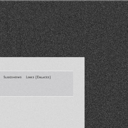
Slideshows
Links (Enlaces)
New York Conference of ASA
August 2013
Santa Monica Latinos Protest
Obama’s Deportation Policies
Platicas y Memorias