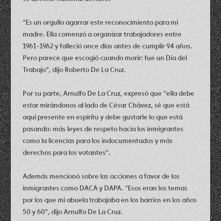
“Es un orgullo agarrar este reconocimiento para mi
madre. Ella comenzó a organizar trabajadores entre
1961-1962 y falleció once días antes de cumplir 94 años.
Pero parece que escogió cuando morir: fue un Día del
Trabajo”, dijo Roberto De La Cruz.
Por su parte, Arnulfo De La Cruz, expresó que “ella debe
estar mirándonos al lado de César Chávez, sé que está
aquí presente en espíritu y debe gustarle lo que está
pasando: más leyes de respeto hacia los inmigrantes
como la licencias para los indocumentados y más
derechos para los votantes”.
Además mencionó sobre las acciones a favor de los
inmigrantes como DACA y DAPA. “Esos eran los temas
por los que mi abuela trabajaba en los barrios en los años
50 y 60”, dijo Arnulfo De La Cruz.