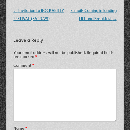
Post
←
Invitation to ROCKABILLY
E-mails Coming in lauding
navigation
FESTIVAL (SAT 3/29)
LRT and Breakfast
→
Leave a Reply
Your email address will not be published.
Required fields
are marked
*
Comment
*
Name
*