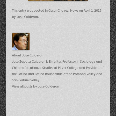
This entry was posted in
Cesar Chavez
,
News
on
April 1, 2015
by
Jose Calderon
.
About Jose Calderon
Jose Zapata Calderon is Emeritus Professor in Sociology and
Chicano/a Latino/a Studies at Pitzer College and President of
the Latino and Latina Roundtable of the Pomona Valley and
San Gabriel Valley.
View all posts by Jose Calderon
→