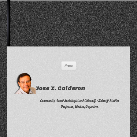
Skip
Menu
to
content
Jose Z. Calderon
Community-based Sociologist and Chican@/Latin@ Studies
Professor, Writer, Organizer